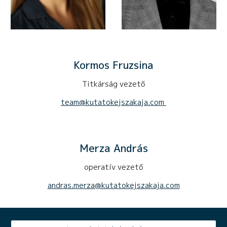
Kormos Fruzsina
Titkárság vezető
team@kutatokejszakaja.com
Merza András
operatív vezető
andras.merza
@kutatokejszakaja.com