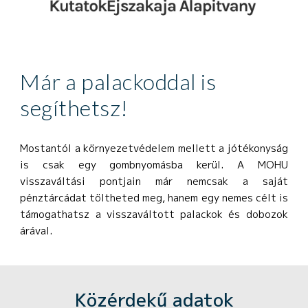
Már a palackoddal is
segíthetsz!
Mostantól a környezetvédelem mellett a jótékonyság
is csak egy gombnyomásba kerül. A
MOHU
visszaváltási pontjain
már nemcsak a saját
pénztárcádat töltheted meg, hanem egy nemes célt is
támogathatsz a visszaváltott palackok és dobozok
árával.
K
özérdekű adatok