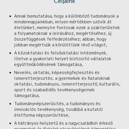
Céljaink
Annak bemutatása, hogy a különböző tudományok a
mindennapjainkban, milyen mértékben szövik át
életünket, mennyire fontosak ezek a szakterületek
a folyamatoknak a leírásához, megértéséhez, új
összefüggések felfedezéséhez; abban, hogy
jobban megértsük a körülöttünk lévő világot,
A közoktatási és felsőoktatási intézmények,
illetve a gyakorlati helyet biztosító vállalatok
együttműködésének támogatása,
Nevelés, oktatás, képességfejlesztés és
ismeretterjesztés; a gyermekek és fiataloknak
oktatási, tudományos, ismeretterjesztő, kulturális,
sport és szabadidős tevékenységeinek
támogatása,
Tudománynépszerűsítés, a tudományos és
innovációs tevékenység, továbbá a kutatói
életforma népszerűsítése,
A hátrányos helyzetű és a nagycsaládból érkező
gyermekek és fiatalok részvételének támogatása