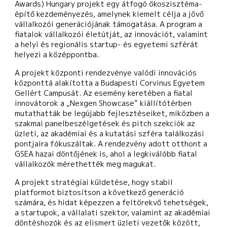
Awards) Hungary
projekt egy átfogó ökoszisztéma-
építő kezdeményezés, amelynek kiemelt célja a jövő
vállalkozói generációjának támogatása. A program a
fiatalok vállalkozói életútját, az innovációt, valamint
a helyi és regionális startup- és egyetemi szférát
helyezi a középpontba.
A projekt központi rendezvénye valódi innovációs
központtá alakította a Budapesti Corvinus Egyetem
Gellért Campusát. Az esemény keretében a fiatal
innovátorok a „Nexgen Showcase” kiállítótérben
mutathatták be legújabb fejlesztéseiket, miközben a
szakmai panelbeszélgetések és pitch szekciók az
üzleti, az akadémiai és a kutatási szféra találkozási
pontjaira fókuszáltak. A rendezvény adott otthont a
GSEA hazai döntőjének is, ahol a legkiválóbb fiatal
vállalkozók mérethették meg magukat.
A projekt stratégiai küldetése, hogy stabil
platformot biztosítson a következő generáció
számára, és hidat képezzen a feltörekvő tehetségek,
a startupok, a vállalati szektor, valamint az akadémiai
döntéshozók és az elismert üzleti vezetők között,